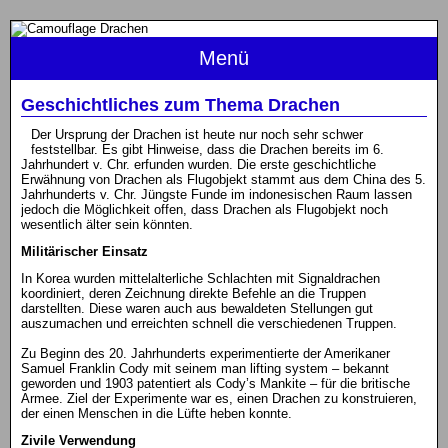
Menü
Geschichtliches zum Thema Drachen
Der Ursprung der Drachen ist heute nur noch sehr schwer
feststellbar. Es gibt Hinweise, dass die Drachen bereits im 6.
Jahrhundert v. Chr. erfunden wurden. Die erste geschichtliche
Erwähnung von Drachen als Flugobjekt stammt aus dem China des 5.
Jahrhunderts v. Chr. Jüngste Funde im indonesischen Raum lassen
jedoch die Möglichkeit offen, dass Drachen als Flugobjekt noch
wesentlich älter sein könnten.
Militärischer Einsatz
In Korea wurden mittelalterliche Schlachten mit Signaldrachen
koordiniert, deren Zeichnung direkte Befehle an die Truppen
darstellten. Diese waren auch aus bewaldeten Stellungen gut
auszumachen und erreichten schnell die verschiedenen Truppen.
Zu Beginn des 20. Jahrhunderts experimentierte der Amerikaner
Samuel Franklin Cody mit seinem man lifting system – bekannt
geworden und 1903 patentiert als Cody’s Mankite – für die britische
Armee. Ziel der Experimente war es, einen Drachen zu konstruieren,
der einen Menschen in die Lüfte heben konnte.
Zivile Verwendung